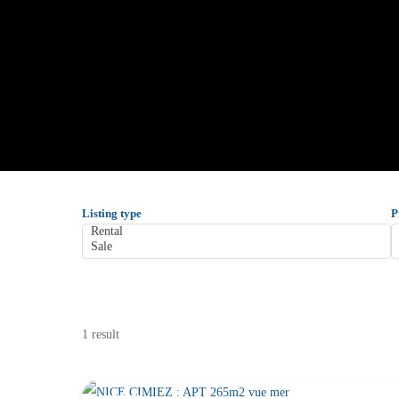
Listing type
P
1 result