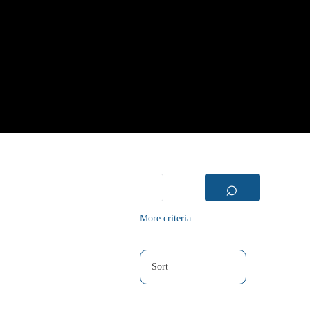
⌕
More criteria