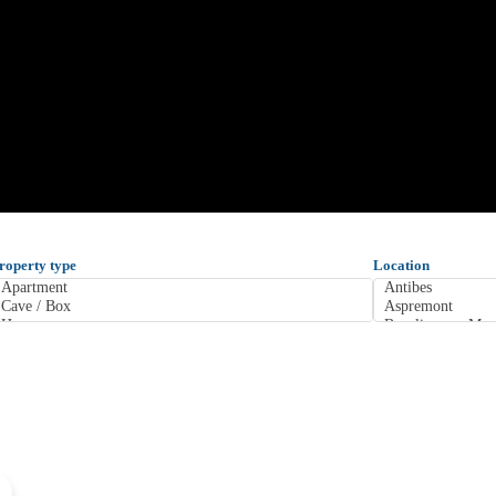
roperty type
Location