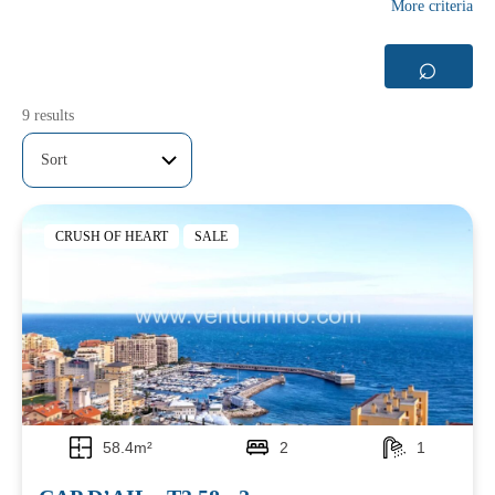
More criteria
⌕
9 results
CRUSH OF HEART
SALE
58.4m²
2
1