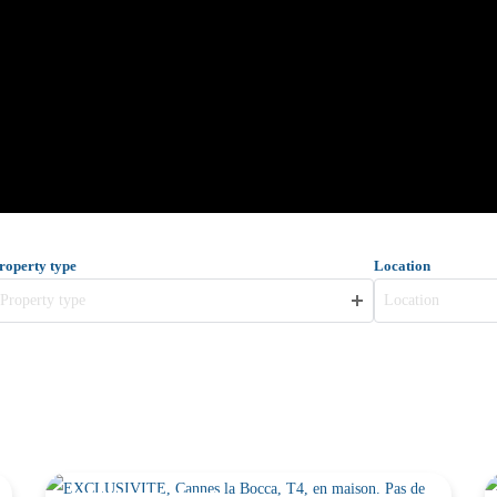
roperty type
Location
Property type
Location