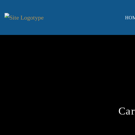
HO
Car