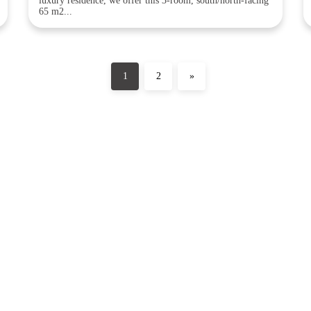
luxury residence, we offer this 3-room, south/north-facing
65 m2...
1
2
»