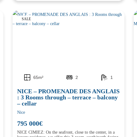
SALE
65m²
2
1
NICE – PROMENADE DES ANGLAIS
: 3 Rooms through – terrace – balcony
– cellar
Nice
795 000€
NICE CIMIEZ: On the seafront, close to the center, in a