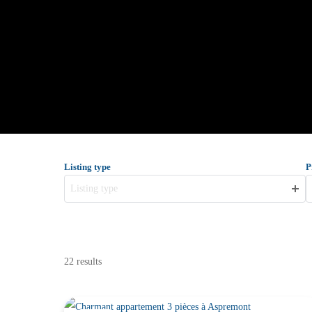
Listing type
P
Listing type
22 results