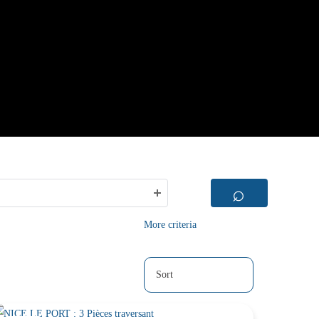
⌕
More criteria