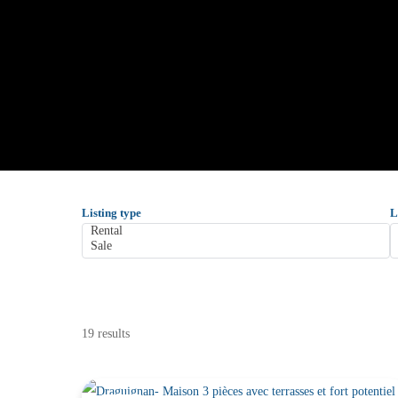
Listing type
L
19 results