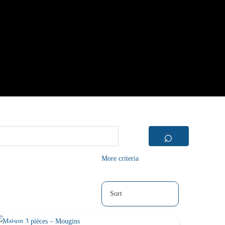
⌕
More criteria