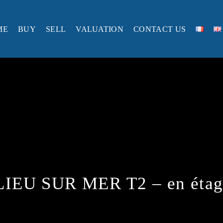
ME
BUY
SELL
VALUATION
CONTACT US
IEU SUR MER T2 – en étage