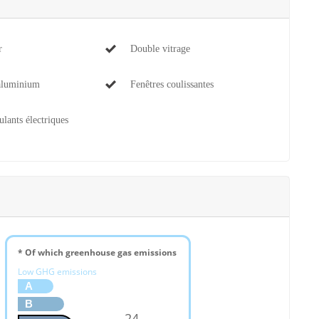
r
Double vitrage
aluminium
Fenêtres coulissantes
ulants électriques
* Of which greenhouse gas emissions
Low GHG emissions
A
B
24