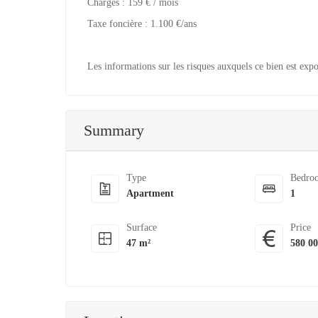
Charges : 159 € / mois
Taxe foncière : 1.100 €/ans
Les informations sur les risques auxquels ce bien est expo
Summary
Type
Bedro
Apartment
1
Surface
Price
47 m²
580 0