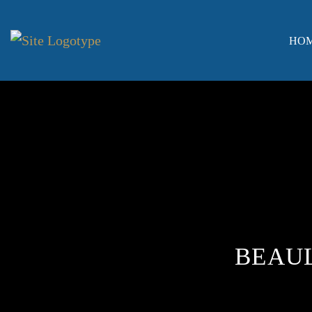
HO
BEAUL