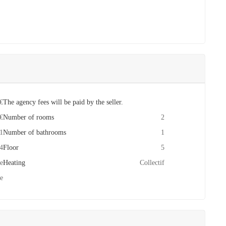
€
The agency fees will be paid by the seller.
€
Number of rooms
2
1
Number of bathrooms
1
4
Floor
5
e
Heating
Collectif
e