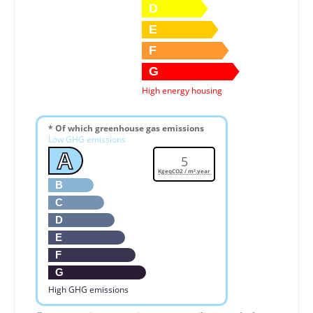
D
E
F
G
High energy housing
* Of which greenhouse gas emissions
Low GHG emissions
A
5
KgeqCO2 / m².year
B
C
D
E
F
G
High GHG emissions