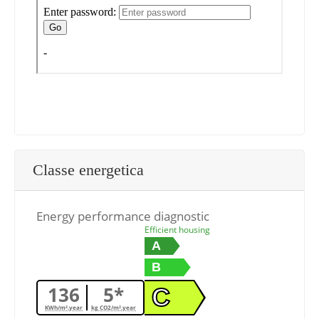
Classe energetica
Energy performance diagnostic
Efficient housing
A
B
136
5*
C
KWh/m².year
kg CO2/m².year