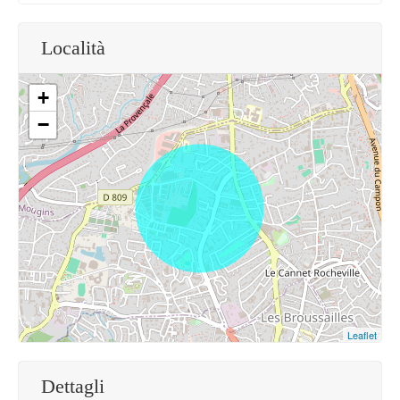
Località
+
−
Leaflet
Dettagli