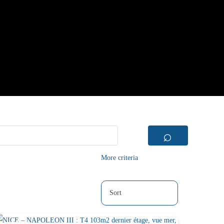
⌕
More criteria