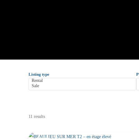
Listing type
P
11 results