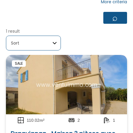
More criteria
⌕
1 result
SALE
110.02m²
2
1