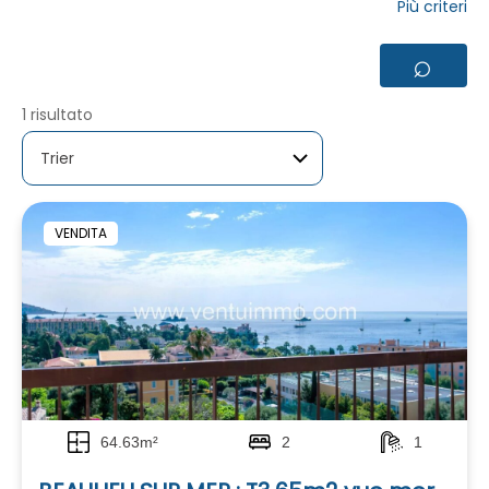
Più criteri
⌕
1 risultato
VENDITA
64.63m²
2
1