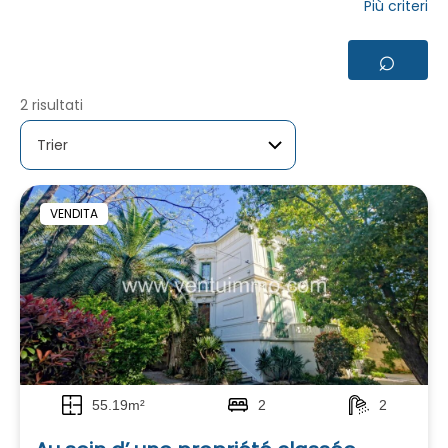
Più criteri
⌕
2 risultati
VENDITA
55.19m²
2
2