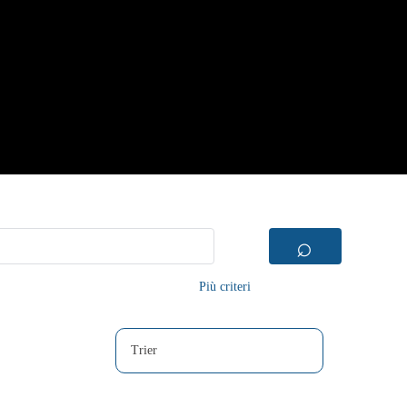
⌕
Più criteri