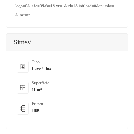
logo=0&info=0&fs=1&vr=1&sd=1&initload=0&thumbs=1
&inst=fr
Sintesi
Tipo
Cave / Box
Superficie
11 m²
Prezzo
180€