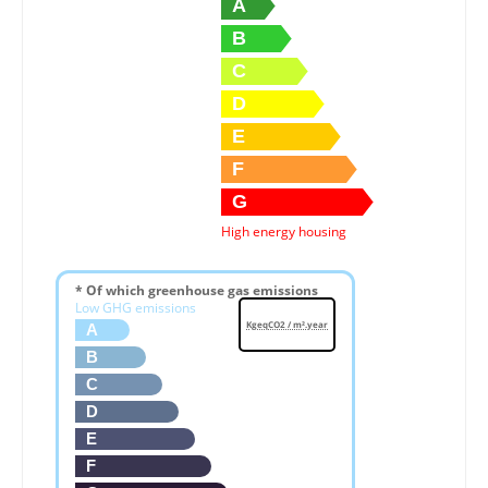
A
B
C
D
E
F
G
High energy housing
* Of which greenhouse gas emissions
Low GHG emissions
KgeqCO2 / m².year
A
B
C
D
E
F