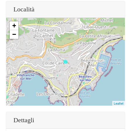
Località
+
−
Leaflet
Dettagli