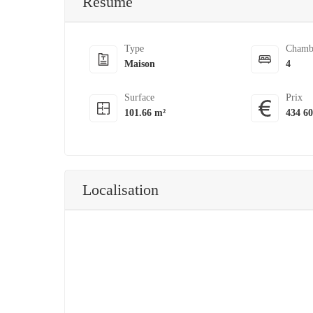
Résumé
Type
Chamb
Maison
4
Surface
Prix
101.66 m²
434 6
Localisation