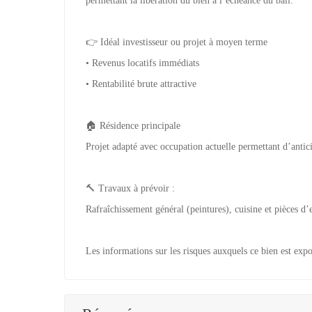
permettant la libération du bien à l’échéance du bail.
👉 Idéal investisseur ou projet à moyen terme
• Revenus locatifs immédiats
• Rentabilité brute attractive
🏠 Résidence principale
Projet adapté avec occupation actuelle permettant d’ant
🔨 Travaux à prévoir :
Rafraîchissement général (peintures), cuisine et pièces d
Les informations sur les risques auxquels ce bien est expo