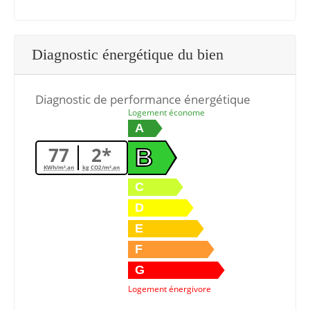
Diagnostic énergétique du bien
Diagnostic de performance énergétique
Logement économe
A
77
2*
B
KWh/m².an
kg CO2/m².an
C
D
E
F
G
Logement énergivore