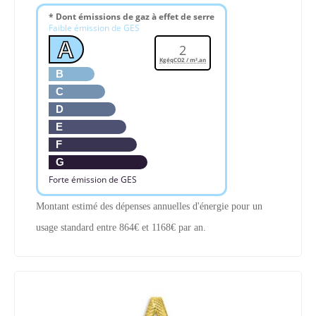
* Dont émissions de gaz à effet de serre
Faible émission de GES
A
2
KgéqCO2 / m².an
B
C
D
E
F
G
Forte émission de GES
Montant estimé des dépenses annuelles d'énergie pour un
usage standard entre 864€ et 1168€ par an.