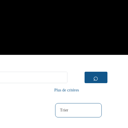
⌕
Plus de critères