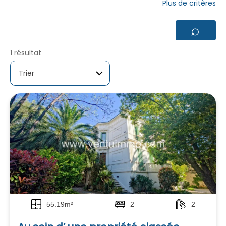
Plus de critères
⌕
1 résultat
55.19m²
2
2