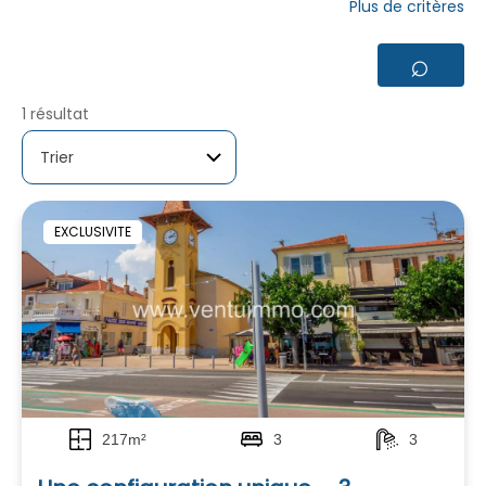
Plus de critères
⌕
1 résultat
EXCLUSIVITE
217m²
3
3