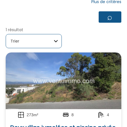
Plus de critères
⌕
1 résultat
273m²
8
4