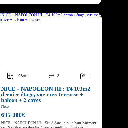
103m²
3
1
NICE – NAPOLEON III : T4 103m2
dernier étage, vue mer, terrasse +
balcon + 2 caves
Nice
695 000€
NICE - NAPOLEON III : Situé dans le plus haut bâtiment
du Domaine, en dernier étage, magnifique 4 pièces de...