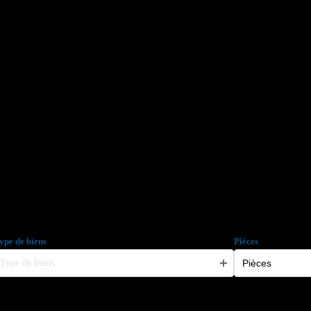
ype de biens
Pièces
Type de biens