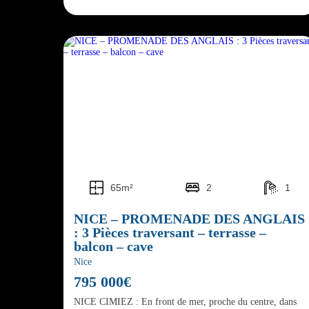
65m²
2
1
NICE – PROMENADE DES ANGLAIS
: 3 Pièces traversant – terrasse –
balcon – cave
Nice
795 000€
NICE CIMIEZ : En front de mer, proche du centre, dans