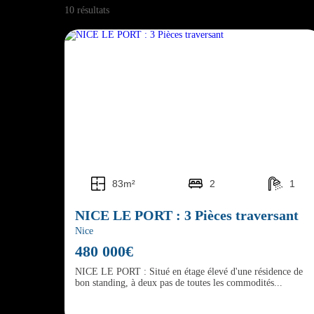
10 résultats
83m²
2
1
NICE LE PORT : 3 Pièces traversant
Nice
480 000€
NICE LE PORT : Situé en étage élevé d'une résidence de
bon standing, à deux pas de toutes les commodités...