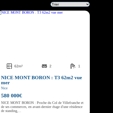
62m²
2
1
NICE MONT BORON : T3 62m2 vue
mer
Nice
580 000€
NICE MONT BORON : Proche du Col de Villefranche et
de ses commerces, en avant-dernier étage d'une résidence
de standing,...