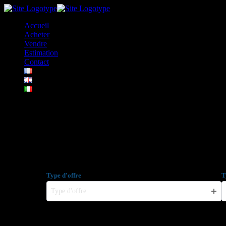
Accueil
Acheter
Vendre
Estimation
Contact
+33 (0)6 14 36 21 53
Localisation :
Nice
Type d'offre
T
Type d'offre