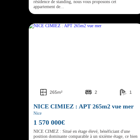
résidence de standing, nous vous proposons cet
appartement de...
265m²
2
1
NICE CIMIEZ : APT 265m2 vue mer
Nice
1 570 000€
NICE CIMEZ : Situé en étage élevé, bénéficiant d'une
position dominante comparable à un sixième étage, ce bien