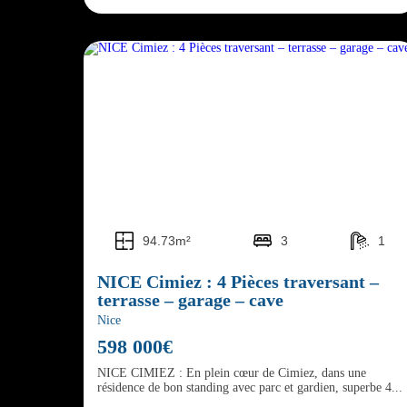
94.73m²
3
1
NICE Cimiez : 4 Pièces traversant –
terrasse – garage – cave
Nice
598 000€
NICE CIMIEZ : En plein cœur de Cimiez, dans une
résidence de bon standing avec parc et gardien, superbe 4...