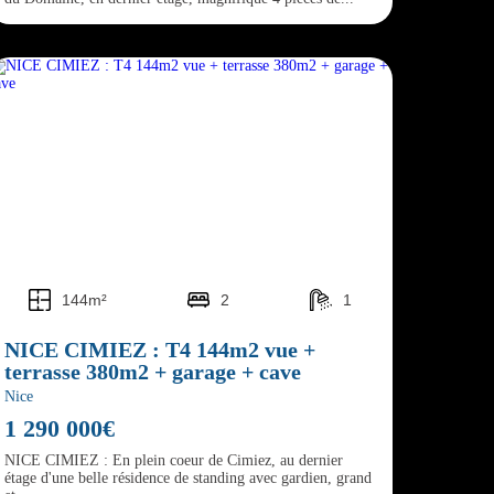
144m²
2
1
NICE CIMIEZ : T4 144m2 vue +
terrasse 380m2 + garage + cave
Nice
1 290 000€
NICE CIMIEZ : En plein coeur de Cimiez, au dernier
étage d'une belle résidence de standing avec gardien, grand