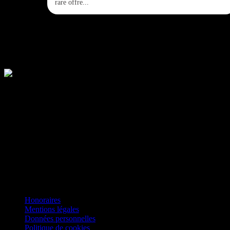
rare offre...
Agence immobilière familiale au Cannet (06110), près de Cannes,
Transaction, viager, location, conseil.
Contact
+33 (0)6 14 36 21 53
101 Chemin Saint-joseph 06110 Le Cannet France
contact@ventuimmo.com
Suivez-nous
Honoraires
Mentions légales
Données personnelles
Politique de cookies