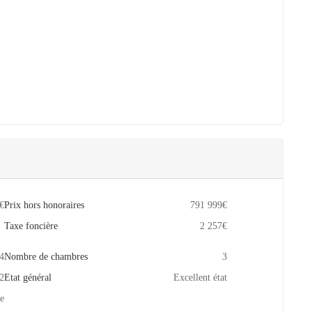
€
Prix hors honoraires
791 999€
Taxe foncière
2 257€
4
Nombre de chambres
3
2
Etat général
Excellent état
e