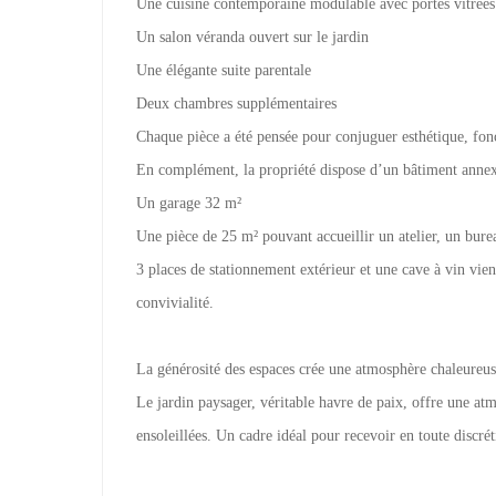
Une cuisine contemporaine modulable avec portes vitrées
Un salon véranda ouvert sur le jardin
Une élégante suite parentale
Deux chambres supplémentaires
Chaque pièce a été pensée pour conjuguer esthétique, fonc
En complément, la propriété dispose d’un bâtiment anne
Un garage 32 m²
Une pièce de 25 m² pouvant accueillir un atelier, un burea
3 places de stationnement extérieur et une cave à vin vien
convivialité.
La générosité des espaces crée une atmosphère chaleureuse
Le jardin paysager, véritable havre de paix, offre une atmo
ensoleillées. Un cadre idéal pour recevoir en toute discré