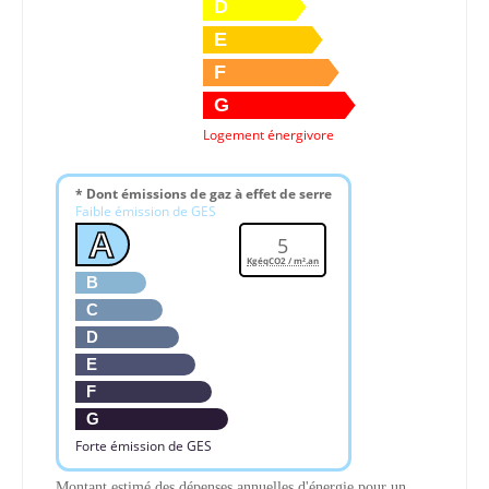
D
E
F
G
Logement énergivore
* Dont émissions de gaz à effet de serre
Faible émission de GES
A
5
KgéqCO2 / m².an
B
C
D
E
F
G
Forte émission de GES
Montant estimé des dépenses annuelles d'énergie pour un