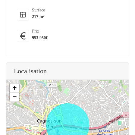
Surface
217 m²
Prix
953 950€
Localisation
+
−